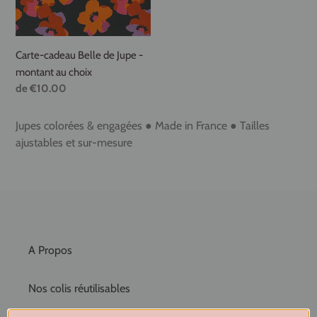
montant
i
au
o
choix
Carte-cadeau Belle de Jupe -
n
montant au choix
:
Prix
de €10.00
normal
Jupes colorées & engagées ●
Made in France ● Tailles
ajustables et sur-mesure
A Propos
Nos colis réutilisables