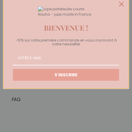
Guide des tailles
Conseils Morpho
BIENVENUE !
Points de vente
-10% sur votre première commande en vous inscrivant à
notre newsletter
Ils parlent de nous !
Blog
S'INSCRIRE
Contact
FAQ