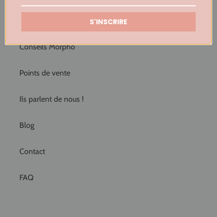
Guide des tailles
S'INSCRIRE
Conseils Morpho
Points de vente
Ils parlent de nous !
Blog
Contact
FAQ