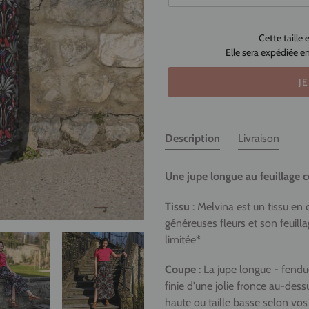
Cette taill
Elle sera expédiée e
J
Ajout
d'un
Description
Livraison
produit
à
Une jupe longue au feuillage c
votre
panier
Tissu
:
Melvina est un tissu en 
généreuses fleurs et son feuilla
limitée*
Coupe
: La jupe longue - fendue
finie d'une jolie fronce au-dessu
haute ou taille basse selon vos