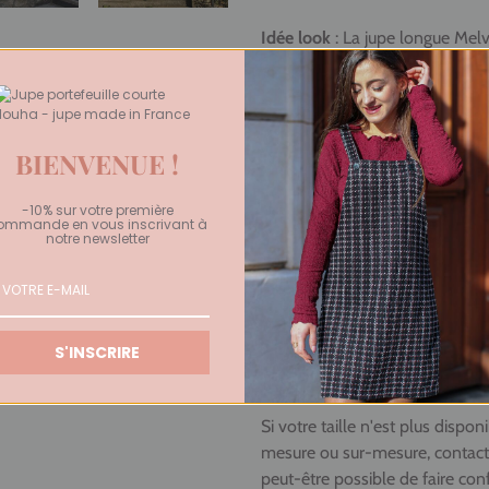
Idée look
: La jupe longue Melv
blanc. Pour un look frais et col
Finitions
: La jupe longue fend
BIENVENUE !
Confection locale
:
Fabriquée a
d'insertion grenoblois situé à p
-10% sur votre première
ommande en vous inscrivant à
Quelle taille choisir ?
notre newsletter
S : tour de taille 34/36, longue
M : tour de taille 38/40, longu
L : tour de taille 42/44, longue
S'INSCRIRE
La mannequin porte une taille
Si votre taille n'est plus disp
mesure ou sur-mesure, contac
peut-être possible de faire con