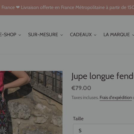
France ❤ Livraison offerte en France Métropolitaine à partir de 15
E-SHOP
SUR-MESURE
CADEAUX
LA MARQUE
Jupe longue fend
Prix
€79.00
normal
Taxes incluses.
Frais d'expédition
c
Taille