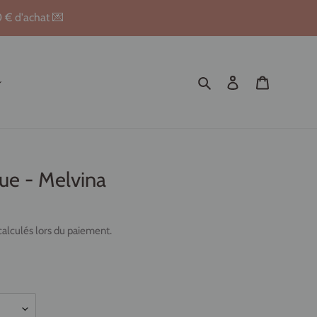
0 € d'achat 💌
Rechercher
Se connecter
Panier
ue - Melvina
alculés lors du paiement.