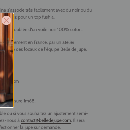
ina s'associe très facilement avec du noir ou du
oré optez pour un top fushia.
ue est doublée d'un voile noir 100% coton.
rtisanalement en France, par un atelier
roximité des locaux de l'équipe Belle de Jupe.
ur
96cm
eur
97,5cm
ur
99cm
 S et mesure 1m68.
onible ou si vous souhaitez un ajustement semi-
tez-nous à
contact@belledejupe.com
. Il sera
fectionner la jupe sur demande.