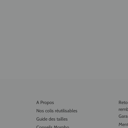
A Propos
Retou
remb
Nos colis réutilisables
Garan
Guide des tailles
Ment
Conseils Morpho