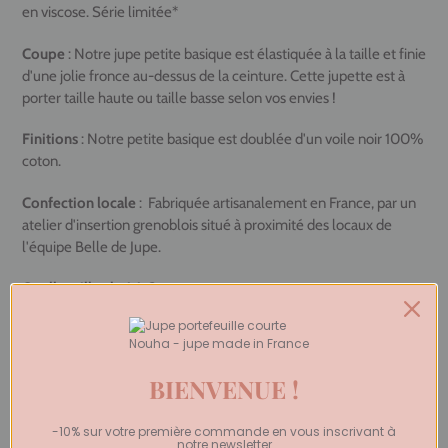
en viscose. Série limitée*
Coupe
: Notre jupe petite basique est élastiquée à la taille et finie
d'une jolie fronce au-dessus de la ceinture. Cette jupette est à
porter taille haute ou taille basse selon vos envies !
Finitions
: Notre petite basique est doublée d'un voile noir 100%
coton.
Confection locale
:
Fabriquée artisanalement en France, par un
atelier d'insertion grenoblois situé à proximité des locaux de
l'équipe Belle de Jupe.
Quelle taille choisir ?
S : tour de taille 34/36, longueur 40cm
M : tour de taille 38/40, longueur 42,5cm
L : tour de taille 42/44, longueur 45cm
BIENVENUE !
La modèle mesure 160cm et porte une taille S.
-10% sur votre première commande en vous inscrivant à
notre newsletter