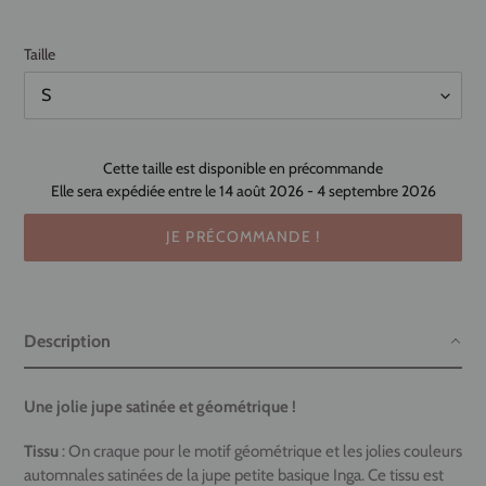
Taille
Cette taille est disponible en précommande
Elle sera expédiée entre le 14 août 2026 - 4 septembre 2026
JE PRÉCOMMANDE !
Ajout
d'un
Description
produit
à
votre
Une jolie jupe satinée et géométrique !
panier
Tissu
: On craque pour le motif géométrique et les jolies couleurs
automnales satinées de la jupe petite basique Inga. Ce tissu est