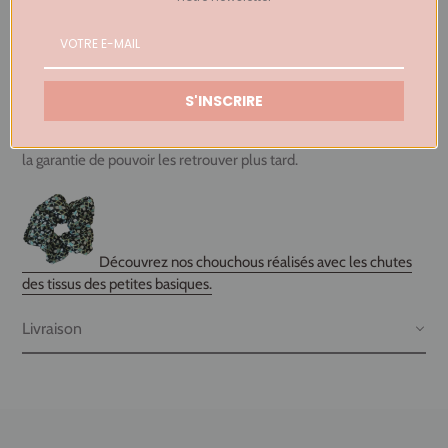
Si votre taille n'est plus disponible ou si vous souhaitez un
ajustement semi-mesure ou sur-mesure, contactez-nous à
contact@belledejupe.com
. Il sera peut-être possible de faire
confectionner la jupe sur demande.
S'INSCRIRE
*Nos tissus sont chinés parmi les plus beaux stocks de matières
déjà existantes, souvent des fins de rouleaux et nous n'avons pas
la garantie de pouvoir les retrouver plus tard.
Découvrez nos chouchous réalisés avec les chutes
des tissus des petites basiques.
Livraison