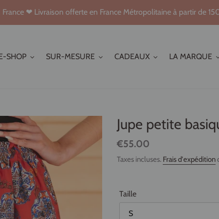
France ❤ Livraison offerte en France Métropolitaine à partir de 15
E-SHOP
SUR-MESURE
CADEAUX
LA MARQUE
Jupe petite basiq
Prix
€55.00
normal
Taxes incluses.
Frais d'expédition
c
Taille