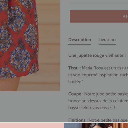
AJ
Ajout
d'un
Description
Livraison
produit
à
Une jupette rouge vivifiante !
votre
panier
Tissu
: Maria Rosa est un tissu
et son imprimé inspiration cac
limitée*
Coupe
: Notre jupe petite basiqu
fronce au-dessus de la ceinture. 
basse selon vos envies !
Finitions
: Notre petite basiqu