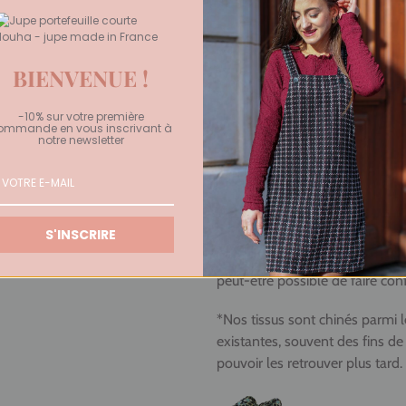
Confection locale
:
Fabriquée a
d'insertion grenoblois situé à p
BIENVENUE !
Quelle taille choisir ?
S : tour de taille 34/36, longu
-10% sur votre première
ommande en vous inscrivant à
M : tour de taille 38/40, longu
notre newsletter
L : tour de taille 42/44, longu
La modèle mesure 173cm et port
S'INSCRIRE
Si votre taille n'est plus disp
mesure ou sur-mesure, contac
peut-être possible de faire con
*Nos tissus sont chinés parmi 
existantes, souvent des fins de
pouvoir les retrouver plus tard.