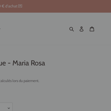
0 € d'achat 💌
Rechercher
Se connecter
Panier
ue - Maria Rosa
alculés lors du paiement.