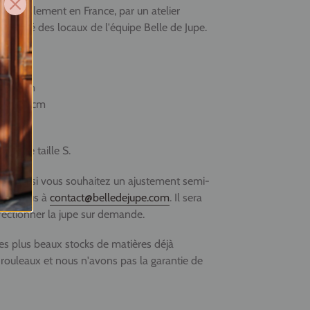
rtisanalement en France, par un atelier
roximité des locaux de l'équipe Belle de Jupe.
eur 40cm
eur 42,5cm
eur 45cm
e une taille S.
onible ou si vous souhaitez un ajustement semi-
tez-nous à
contact@belledejupe.com
. Il sera
fectionner la jupe sur demande.
les plus beaux stocks de matières déjà
 rouleaux et nous n'avons pas la garantie de