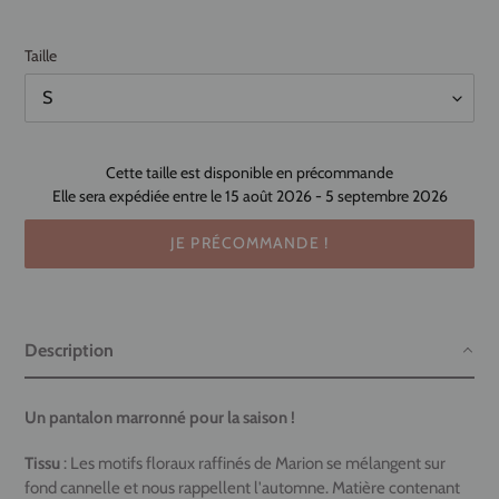
Taille
Cette taille est disponible en précommande
Elle sera expédiée entre le 15 août 2026 - 5 septembre 2026
JE PRÉCOMMANDE !
Ajout
d'un
Description
produit
à
votre
Un pantalon marronné pour la saison !
panier
Tissu
: L
es motifs floraux raffinés de Marion se mélangent sur
fond cannelle et nous rappellent l'automne. Matière contenant