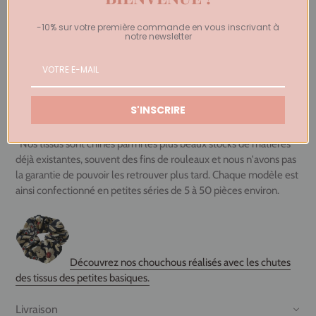
votre taille habituelle.
-10% sur votre première commande en vous inscrivant à
notre newsletter
Le mannequin porte une taille S et mesure 170 cm.
Si votre taille n'est plus disponible ou si vous souhaitez un
ajustement semi-mesure ou sur-mesure, contactez-nous à
contact@belledejupe.com
. Il sera peut-être possible de faire
S'INSCRIRE
confectionner l'article sur demande.
*Nos tissus sont chinés parmi les plus beaux stocks de matières
déjà existantes, souvent des fins de rouleaux et nous n'avons pas
la garantie de pouvoir les retrouver plus tard. Chaque modèle est
ainsi confectionné en petites séries de 5 à 50 pièces environ.
Découvrez nos chouchous réalisés avec les chutes
des tissus des petites basiques.
Livraison