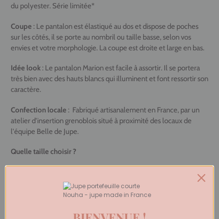
du polyester. Série limitée*
Coupe
:
Le pantalon est élastiqué au dos et dispose de poches
sur les côtés, il se porte au nombril ou taille basse, selon vos
envies et votre morphologie. La coupe est droite et large en bas.
Idée look
: Le pantalon Marion est facile à assortir. Il se portera
très bien avec des hauts blancs qui illuminent et font ressortir son
caractère.
Confection locale
:
Fabriqué artisanalement en France, par un
atelier d'insertion grenoblois situé à proximité des locaux de
l'équipe Belle de Jupe.
Quelle taille choisir ?
S : tour de taille 34, longueur 100,5cm
M : tour de taille 36-38 longueur 102 cm
L : tour de taille 40, longueur 103,5cm
XL : tour de taille 42/44, longueur 103,5cm
BIENVENUE !
Si vous hésitez entre deux tailles, prenez la taille au-dessus de