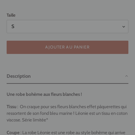
Taille
AJOUTER AU PANIER
Ajout
d'un
Description
produit
à
votre
Une robe bohème aux fleurs blanches !
panier
Tissu
: On craque pour ses fleurs blanches effet pâquerettes qui
ressortent de son fond bleu marine ! Léonie est un tissu en coton
viscose. Série limitée*
Coupe
: La robe Léonie est une robe au style bohème qui arrive